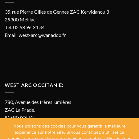
35, rue Pierre Gilles de Gennes ZAC Kervidanou 3
29300 Melllac
Tél. 02 98 96 34 34
Email:
west-arc@wanadoo.fr
WEST ARC OCCITANIE:
780, Avenue des frères lumières
ZAC La Prade,
81580 SOUAL
Tél. 07 69 11 05 85
Nous utilisons des cookies pour vous garantir la meilleure
expérience sur notre site. Si vous continuez à utiliser ce
Email:
olivier@west-arc.fr
dernier, nous considérerons que vous acceptez l'utilisation des