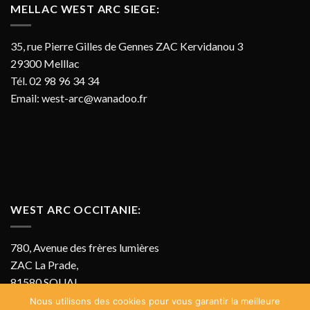
MELLAC WEST ARC SIEGE:
35, rue Pierre Gilles de Gennes ZAC Kervidanou 3
29300 Melllac
Tél. 02 98 96 34 34
Email:
west-arc@wanadoo.fr
WEST ARC OCCITANIE:
780, Avenue des frères lumières
ZAC La Prade,
81580 SOUAL
Tél. 07 69 11 05 85
Nous utilisons des cookies pour vous garantir la meilleure